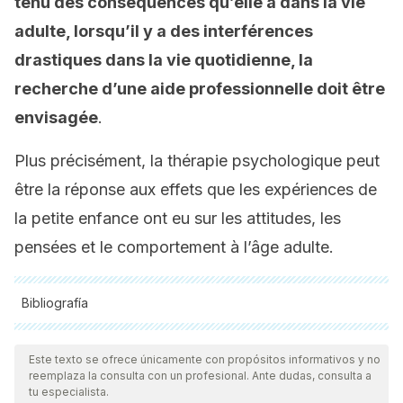
tenu des conséquences qu’elle a dans la vie
adulte, lorsqu’il y a des interférences
drastiques dans la vie quotidienne, la
recherche d’une aide professionnelle doit être
envisagée
.
Plus précisément, la thérapie psychologique peut
être la réponse aux effets que les expériences de
la petite enfance ont eu sur les attitudes, les
pensées et le comportement à l’âge adulte.
Bibliografía
Duschinsky R. DISORGANIZATION, FEAR AND
Este texto se ofrece únicamente con propósitos informativos y no
ATTACHMENT: WORKING TOWARDS CLARIFICATION. Infant
reemplaza la consulta con un profesional. Ante dudas, consulta a
Ment Health J. 2018 Jan;39(1):17-29.
tu especialista.