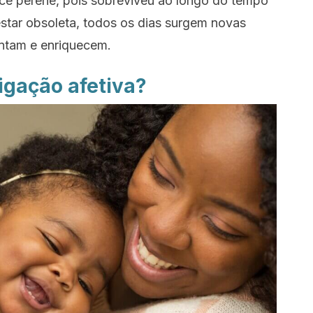
ce perene, pois sobreviveu ao longo do tempo
star obsoleta, todos os dias surgem novas
entam e enriquecem.
ligação afetiva
?