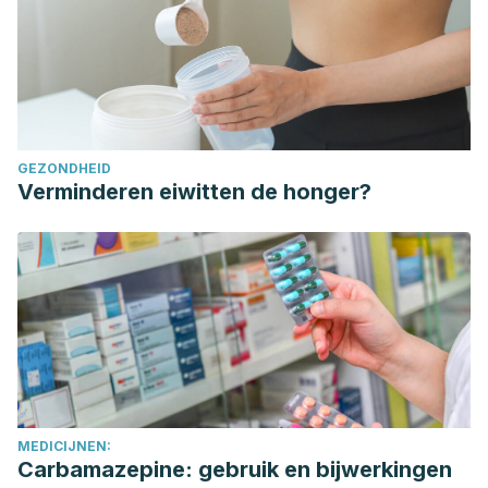
script=sci_arttext&pid=S1727-
897X2011000400012&lng=es.
GEZONDHEID
Verminderen eiwitten de honger?
MEDICIJNEN:
Carbamazepine: gebruik en bijwerkingen